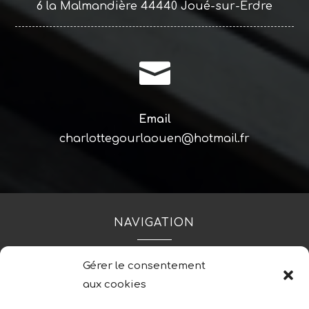
6 la Malmandière 44440 Joué-sur-Erdre

Email
charlottegourlaouen@hotmail.fr
NAVIGATION
Gérer le consentement
Accueil
Contact
Mentions légales
aux cookies
Secteurs
Plan du site