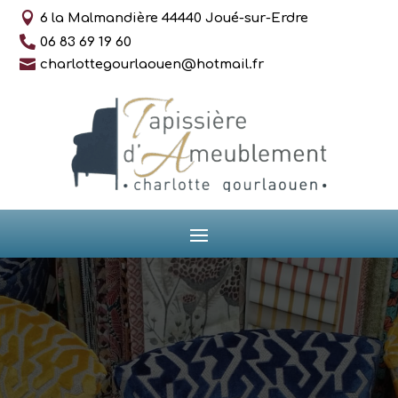

6 la Malmandière 44440 Joué-sur-Erdre

06 83 69 19 60

charlottegourlaouen@hotmail.fr