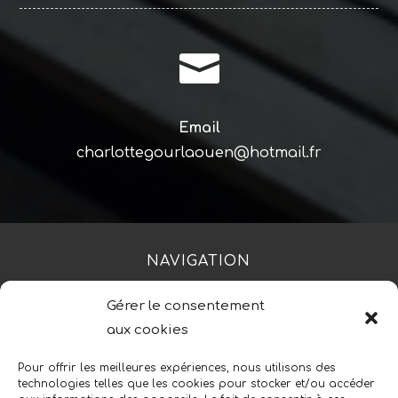

Email
charlottegourlaouen@hotmail.fr
NAVIGATION
Gérer le consentement
Accueil
Contact
Mentions légales
aux cookies
Secteurs
Plan du site
Pour offrir les meilleures expériences, nous utilisons des
technologies telles que les cookies pour stocker et/ou accéder