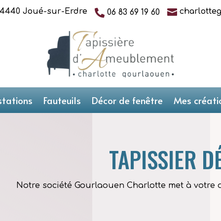

44440 Joué-sur-Erdre
charlotte

06 83 69 19 60
stations
Fauteuils
Décor de fenêtre
Mes créati
TAPISSIER 
Notre société Gourlaouen Charlotte met à votre 