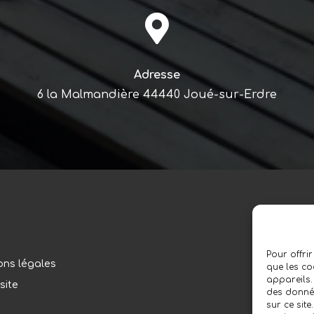

Adresse
6 la Malmandière 44440 Joué-sur-Erdre
Pour offrir
ons légales
que les co
appareils.
site
des donnée
sur ce sit