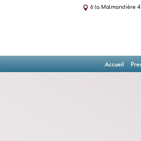

6 la Malmandière 
Accueil
Pre