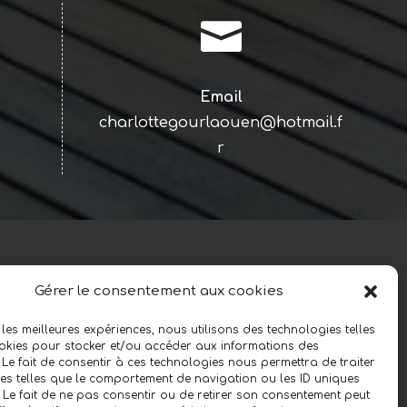

Email
charlottegourlaouen@hotmail.f
r
RÉALISATION
Gérer le consentement aux cookies
 les meilleures expériences, nous utilisons des technologies telles
okies pour stocker et/ou accéder aux informations des
 Le fait de consentir à ces technologies nous permettra de traiter
s telles que le comportement de navigation ou les ID uniques
e. Le fait de ne pas consentir ou de retirer son consentement peut