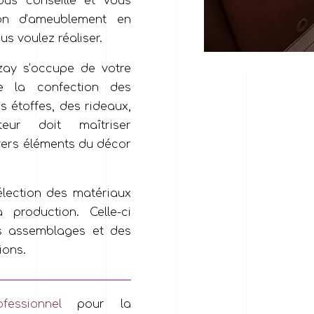
ous conseille et vous
on d’ameublement en
us voulez réaliser.
zay s’occupe de votre
re la confection des
s étoffes, des rideaux,
teur doit maîtriser
ivers éléments du décor
lection des matériaux
 production. Celle-ci
es assemblages et des
ions.
fessionnel
pour la