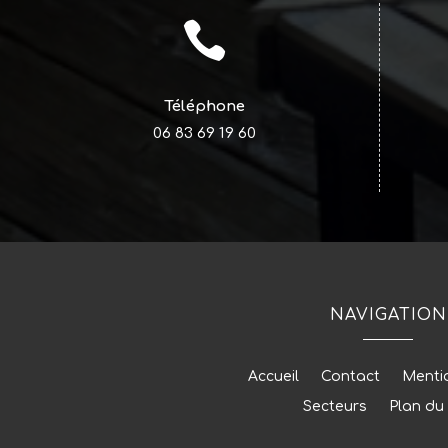

Téléphone
06 83 69 19 60
NAVIGATION
Accueil
Contact
Menti
Secteurs
Plan du 