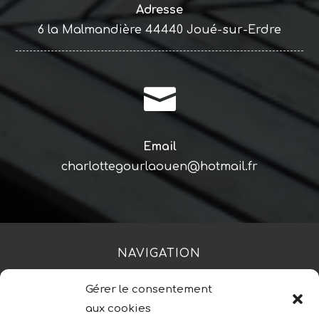
Adresse
6 la Malmandière 44440 Joué-sur-Erdre

Email
charlottegourlaouen@hotmail.fr
NAVIGATION
Gérer le consentement
Accueil
Contact
Mentions légales
aux cookies
Secteurs
Plan du site