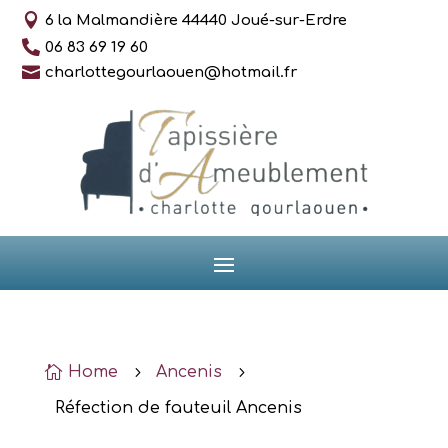

6 la Malmandière 44440 Joué-sur-Erdre

06 83 69 19 60

charlottegourlaouen@hotmail.fr

Home
5
Ancenis
5
Réfection de fauteuil Ancenis